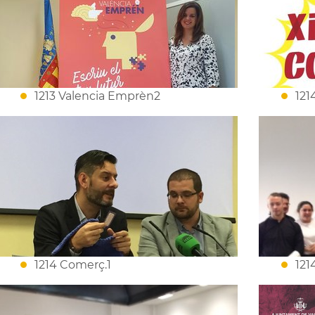
1213 Valencia Emprèn2
121
1214 Comerç.1
121