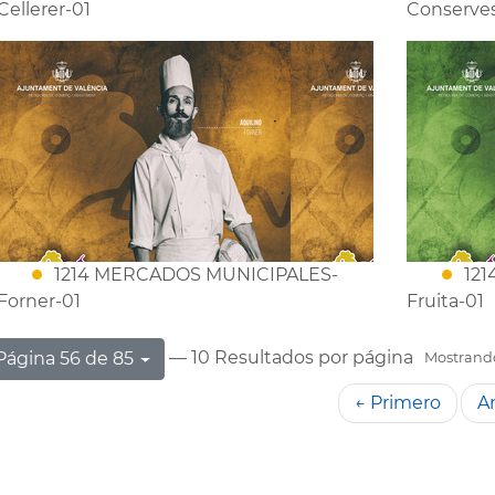
Cellerer-01
Conserves
1214 MERCADOS MUNICIPALES-
12
Forner-01
Fruita-01
— 10 Resultados por página
Página 56 de 85
Mostrando 
← Primero
An