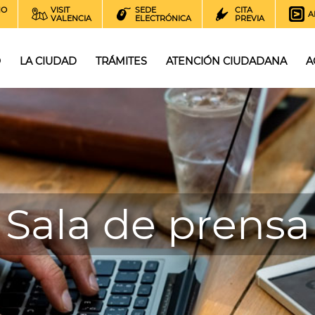
NO
VISIT
SEDE
CITA
A
VALENCIA
ELECTRÓNICA
PREVIA
O
LA CIUDAD
TRÁMITES
ATENCIÓN CIUDADANA
A
Sala de prensa