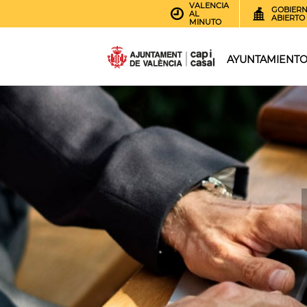
VALENCIA
GOBIER
AL
ABIERTO
MINUTO
AYUNTAMIENT