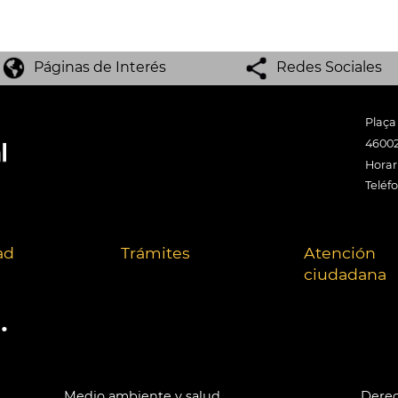
Páginas de Interés
Redes Sociales
Plaça
46002
Horari
Teléf
ad
Trámites
Atención
ciudadana
.
Medio ambiente y salud
Derec