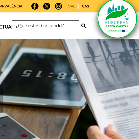
PPVALÈNCIA
VAL
CAS
CTUALIDAD