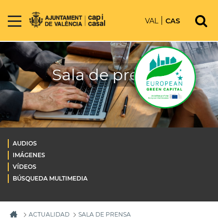
VAL
CAS
Sala de prensa
AUDIOS
IMÁGENES
VÍDEOS
BÚSQUEDA MULTIMEDIA
ACTUALIDAD
SALA DE PRENSA