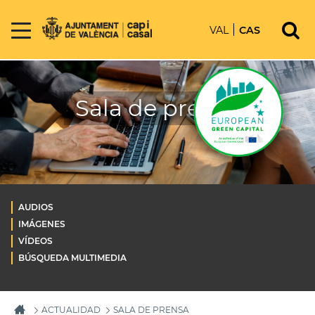
VAL
CAS
Sala de prensa
AUDIOS
IMÁGENES
VÍDEOS
BÚSQUEDA MULTIMEDIA
ACTUALIDAD
SALA DE PRENSA