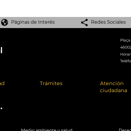
Páginas de Interés
Redes Sociales
Plaça
46002
Horari
Teléf
ad
Trámites
Atención
ciudadana
.
Medio ambiente y salud
Derec