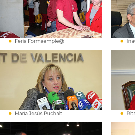
Feria Formaemple@
Ina
María Jesús Puchalt
Rit