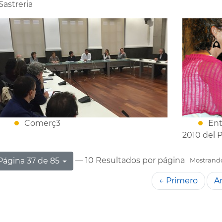
Sastreria
Comerç3
Ent
2010 del 
— 10 Resultados por página
Página 37 de 85
Mostrando 
← Primero
An