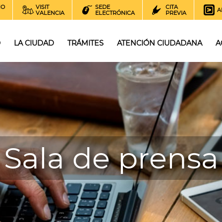
NO
VISIT
SEDE
CITA
A
VALENCIA
ELECTRÓNICA
PREVIA
O
LA CIUDAD
TRÁMITES
ATENCIÓN CIUDADANA
A
Sala de prensa