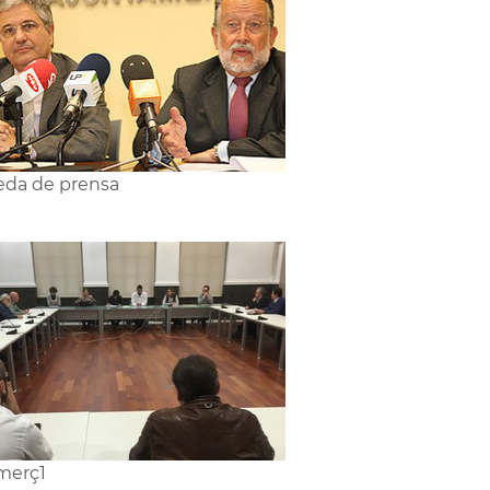
da de prensa
merç1