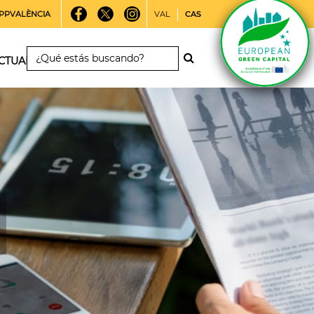
PPVALÈNCIA
VAL
CAS
CTUALIDAD