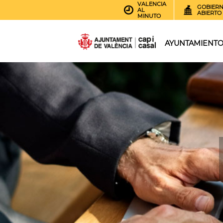
VALENCIA
GOBIER
AL
ABIERTO
MINUTO
AYUNTAMIENT