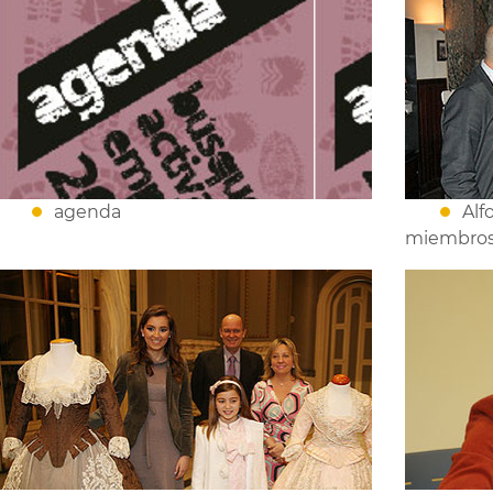
agenda
Alf
miembros 