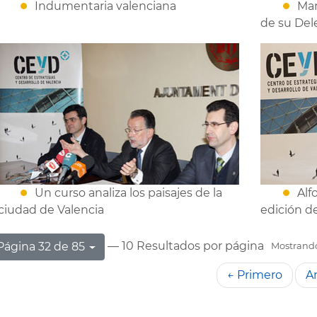
Indumentaria valenciana
Mar
de su Del
Un curso analiza los paisajes de la
Alf
ciudad de Valencia
edición d
— 10 Resultados por página
Página 32 de 85
Mostrando 
← Primero
An