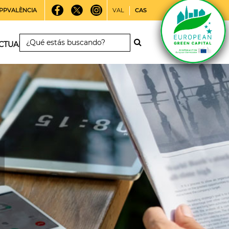
PPVALÈNCIA
VAL
CAS
CTUALIDAD