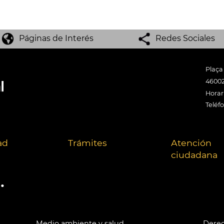
Páginas de Interés
Redes Sociales
Plaça
46002
Horari
Teléf
ad
Trámites
Atención
ciudadana
.
Medio ambiente y salud
Derec