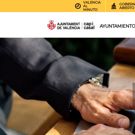
VALENCIA
GOBIER
AL
ABIERTO
MINUTO
AYUNTAMIENT