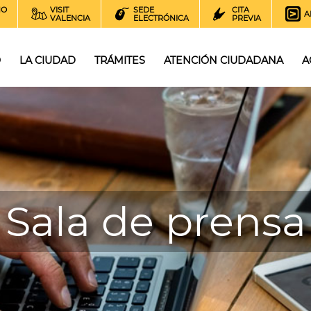
NO
VISIT
SEDE
CITA
A
VALENCIA
ELECTRÓNICA
PREVIA
O
LA CIUDAD
TRÁMITES
ATENCIÓN CIUDADANA
A
Sala de prensa