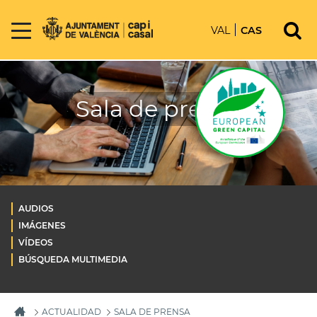
VAL
CAS
Sala de prensa
AUDIOS
IMÁGENES
VÍDEOS
BÚSQUEDA MULTIMEDIA
ACTUALIDAD
SALA DE PRENSA