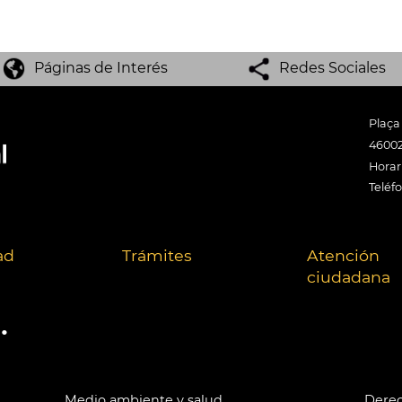
Páginas de Interés
Redes Sociales
Plaça
46002
Horari
Teléf
ad
Trámites
Atención
ciudadana
.
Medio ambiente y salud
Derec