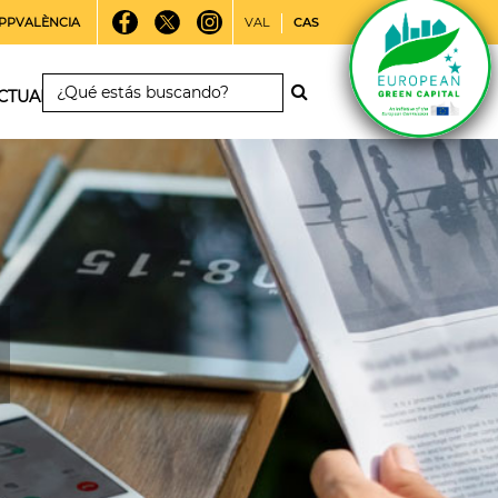
PPVALÈNCIA
VAL
CAS
CTUALIDAD