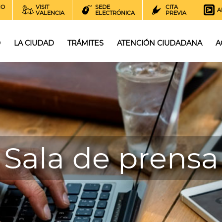
NO
VISIT
SEDE
CITA
A
VALENCIA
ELECTRÓNICA
PREVIA
O
LA CIUDAD
TRÁMITES
ATENCIÓN CIUDADANA
A
Sala de prensa