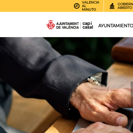
VALENCIA
GOBIER
AL
ABIERTO
MINUTO
AYUNTAMIENT