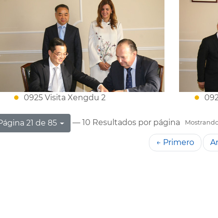
0925 Visita Xengdu 2
092
— 10 Resultados por página
Página 21 de 85
Mostrando 
← Primero
An