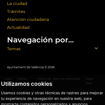
La ciudad
Trámites
Atención ciudadana
Actualidad
Navegación por...
Temas
Ajuntament de València ©
2026
Aviso
Política
Política de
Agencia Antifraude
Mapa
Utilizamos cookies
legal
privacidad
cookies
Web
Usamos cookies y otras técnicas de rastreo para mejorar
tu experiencia de navegación en nuestra web, para
mostrarte contenidos personalizados y anuncios