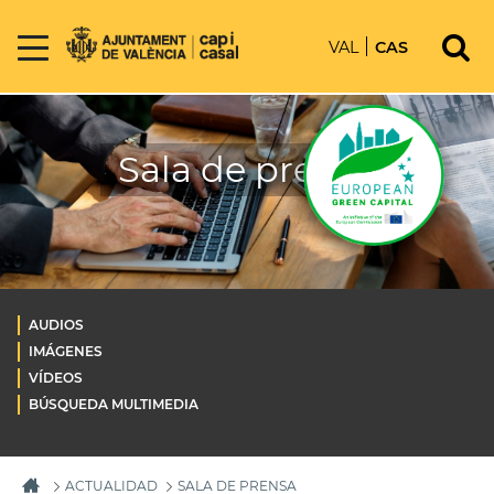
VAL
CAS
Sala de prensa
AUDIOS
IMÁGENES
VÍDEOS
BÚSQUEDA MULTIMEDIA
ACTUALIDAD
SALA DE PRENSA