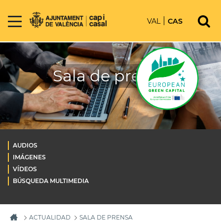
VAL
CAS
Sala de prensa
AUDIOS
IMÁGENES
VÍDEOS
BÚSQUEDA MULTIMEDIA
ACTUALIDAD
SALA DE PRENSA