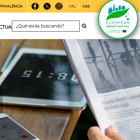
PPVALÈNCIA
VAL
CAS
CTUALIDAD