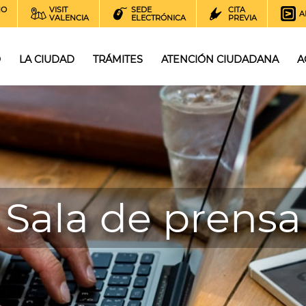
NO
VISIT
SEDE
CITA
A
VALENCIA
ELECTRÓNICA
PREVIA
O
LA CIUDAD
TRÁMITES
ATENCIÓN CIUDADANA
A
Sala de prensa