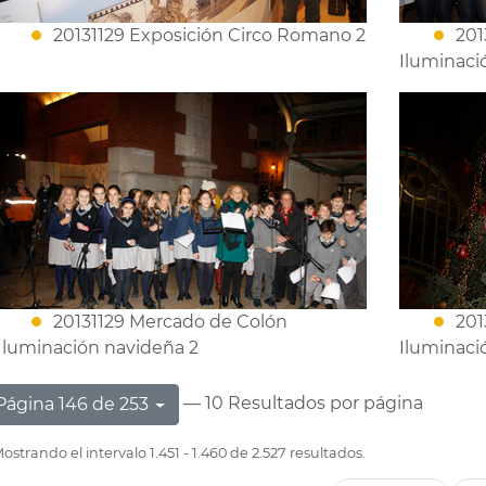
20131129 Exposición Circo Romano 2
201
Iluminaci
20131129 Mercado de Colón
201
Iluminación navideña 2
Iluminaci
— 10 Resultados por página
Página 146 de 253
ostrando el intervalo 1.451 - 1.460 de 2.527 resultados.