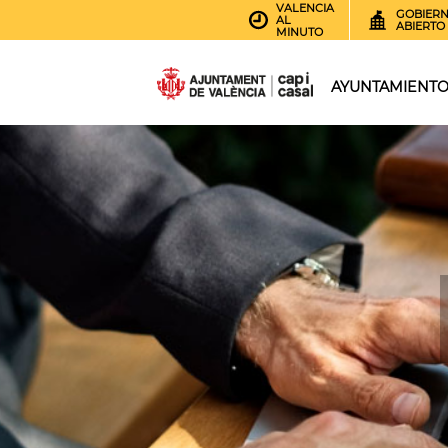
VALENCIA
GOBIER
AL
ABIERTO
MINUTO
AYUNTAMIENT