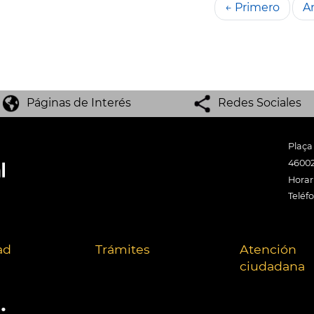
← Primero
An
Páginas de Interés
Redes Sociales
Plaça
46002
Horari
Teléf
ad
Trámites
Atención
ciudadana
.