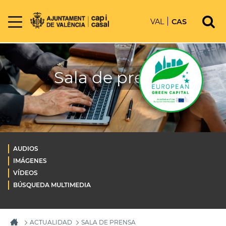
VAL
CAS
Sala de prensa
AUDIOS
IMÁGENES
VÍDEOS
BÚSQUEDA MULTIMEDIA
ACTUALIDAD
SALA DE PRENSA