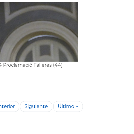
4 Proclamació Falleres (44)
terior
Siguiente
Último →