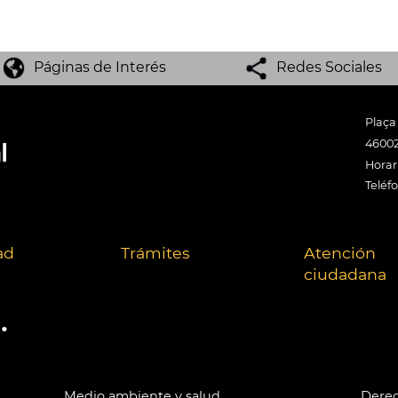
Páginas de Interés
Redes Sociales
Plaça
46002
Horari
Teléf
ad
Trámites
Atención
ciudadana
.
Medio ambiente y salud
Derec