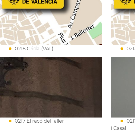
0218 Crida-(VAL)
021
0217 El racó del faller
021
i Casal