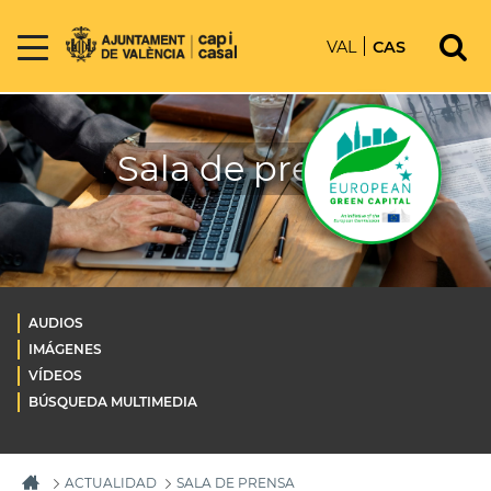
VAL
CAS
Sala de prensa
AUDIOS
IMÁGENES
VÍDEOS
BÚSQUEDA MULTIMEDIA
ACTUALIDAD
SALA DE PRENSA