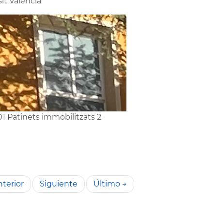
sit València
1 Patinets immobilitzats 2
terior
Siguiente
Último →