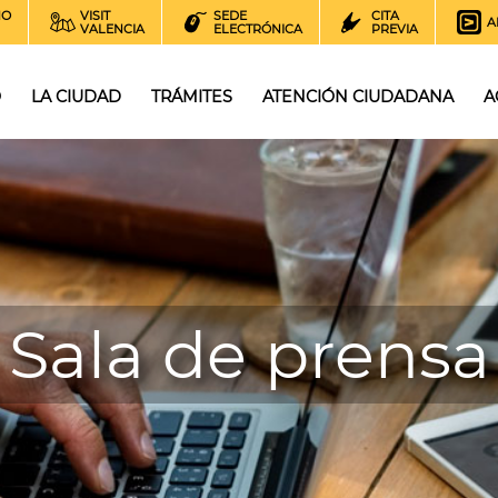
NO
VISIT
SEDE
CITA
A
VALENCIA
ELECTRÓNICA
PREVIA
O
LA CIUDAD
TRÁMITES
ATENCIÓN CIUDADANA
A
Sala de prensa