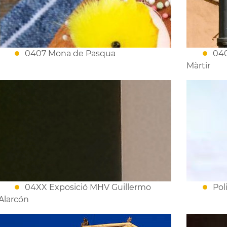
0407 Mona de Pasqua
040
Màrtir
04XX Exposició MHV Guillermo
Pol
Alarcón