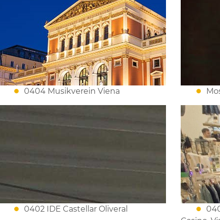
0404 Musikverein Viena
Mos
0402 IDE Castellar Oliveral
040