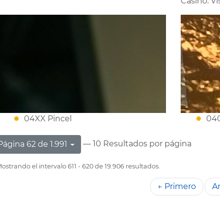
Casino. Vi
04XX Pincel
040
— 10 Resultados por página
Página 62 de 1.991
ostrando el intervalo 611 - 620 de 19.906 resultados.
← Primero
An