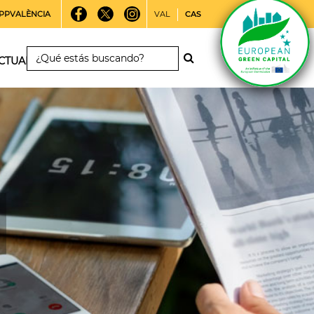
PPVALÈNCIA
VAL
CAS
CTUALIDAD