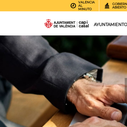
VALENCIA
GOBIER
AL
ABIERTO
MINUTO
AYUNTAMIENT