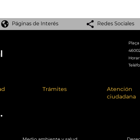
Páginas de Interés
Redes Sociales
Plaça
46002
Horari
Teléf
ad
Trámites
Atención
ciudadana
.
Medio ambiente y salud
Derec