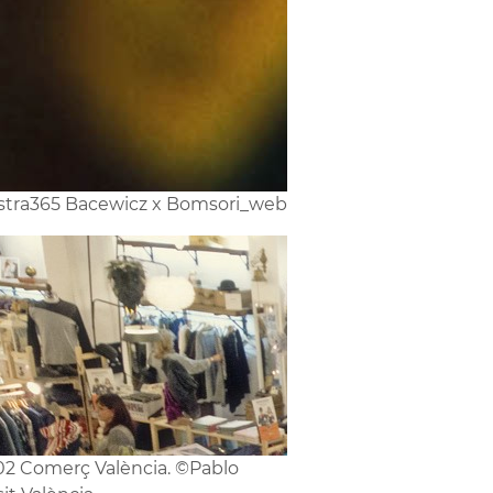
tra365 Bacewicz x Bomsori_web
2 Comerç València. ©Pablo