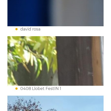
david rosa
0408 Llobet FestIN 1