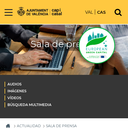
VAL
CAS
Sala de prensa
AUDIOS
IMÁGENES
VÍDEOS
BÚSQUEDA MULTIMEDIA
ACTUALIDAD
SALA DE PRENSA