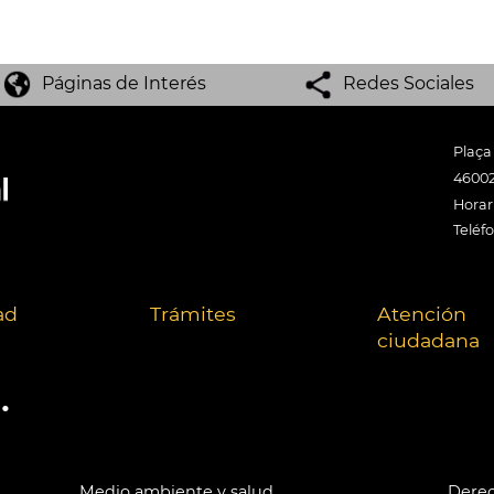
Páginas de Interés
Redes Sociales
Plaça
46002
Horari
Teléf
ad
Trámites
Atención
ciudadana
.
Medio ambiente y salud
Derec