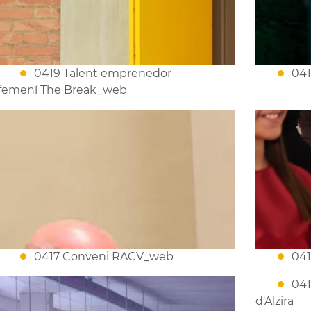
0419 Talent emprenedor
041
femení The Break_web
0417 Conveni RACV_web
041
041
d'Alzira