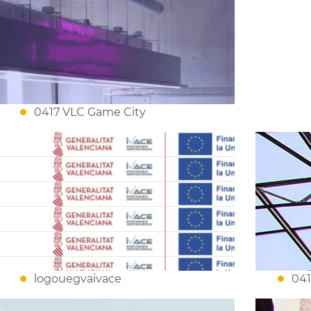
0417 VLC Game City
logouegvaivace
041