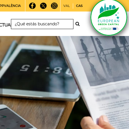
PPVALÈNCIA
VAL
CAS
CTUALIDAD