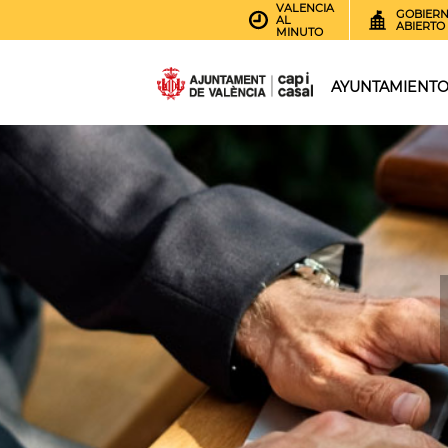
VALENCIA
GOBIER
AL
ABIERTO
MINUTO
AYUNTAMIENT