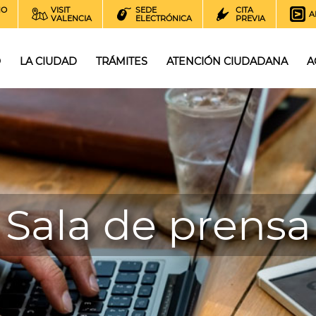
NO
VISIT
SEDE
CITA
A
VALENCIA
ELECTRÓNICA
PREVIA
O
LA CIUDAD
TRÁMITES
ATENCIÓN CIUDADANA
A
Sala de prensa