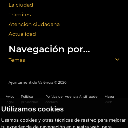
La ciudad
Trámites
Atención ciudadana
Actualidad
Navegación por...
Temas
Ajuntament de València ©
2026
Aviso
Política
Política de
Agencia Antifraude
Mapa
legal
privacidad
cookies
Web
Utilizamos cookies
Usamos cookies y otras técnicas de rastreo para mejorar
tu experiencia de navegación en nuestra web, para