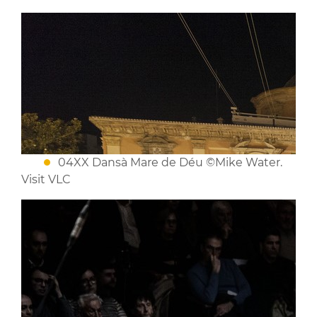
04XX Dansà Mare de Déu ©Mike Water.
Visit VLC