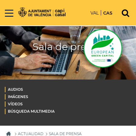
VAL
CAS
Sala de prensa
AUDIOS
IMÁGENES
VÍDEOS
BÚSQUEDA MULTIMEDIA
ACTUALIDAD
SALA DE PRENSA