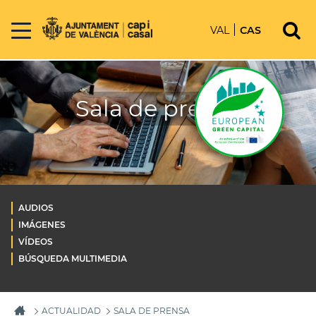
VAL
CAS
Sala de prensa
AUDIOS
IMÁGENES
VÍDEOS
BÚSQUEDA MULTIMEDIA
ACTUALIDAD
SALA DE PRENSA