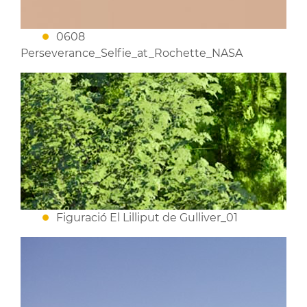
0608
Perseverance_Selfie_at_Rochette_NASA
Figuració El Lilliput de Gulliver_01