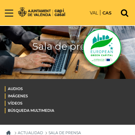
VAL
CAS
Sala de prensa
AUDIOS
IMÁGENES
VÍDEOS
BÚSQUEDA MULTIMEDIA
ACTUALIDAD
SALA DE PRENSA