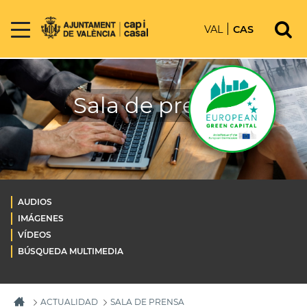
VAL
CAS
Sala de prensa
AUDIOS
IMÁGENES
VÍDEOS
BÚSQUEDA MULTIMEDIA
ACTUALIDAD
SALA DE PRENSA