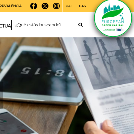
PPVALÈNCIA
VAL
CAS
CTUALIDAD