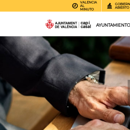
VALENCIA
GOBIER
AL
ABIERTO
MINUTO
AYUNTAMIENT