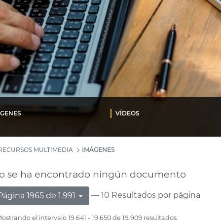
ÁGENES
VÍDEOS
RECURSOS MULTIMEDIA
IMÁGENES
o se ha encontrado ningún documento
— 10 Resultados por página
Página 1965 de 1.991
ostrando el intervalo 19.641 - 19.650 de 19.909 resultados.