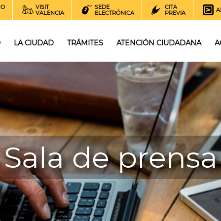
NO
VISIT
SEDE
CITA
A
VALENCIA
ELECTRÓNICA
PREVIA
O
LA CIUDAD
TRÁMITES
ATENCIÓN CIUDADANA
A
Sala de prensa