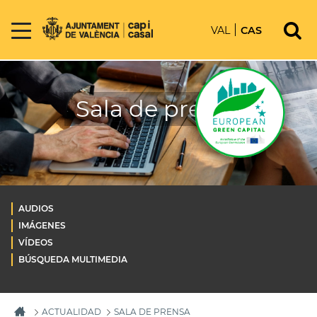
VAL
CAS
Sala de prensa
AUDIOS
IMÁGENES
VÍDEOS
BÚSQUEDA MULTIMEDIA
ACTUALIDAD
SALA DE PRENSA