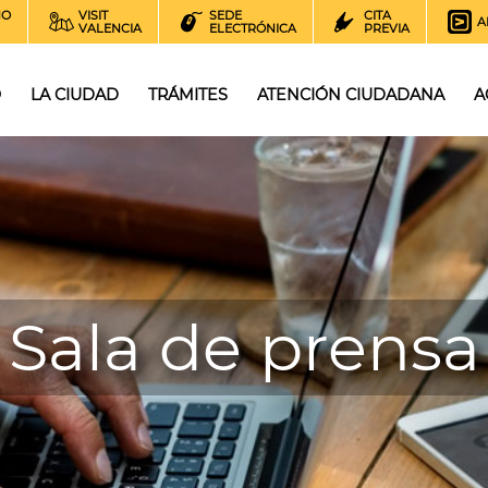
NO
VISIT
SEDE
CITA
A
VALENCIA
ELECTRÓNICA
PREVIA
O
LA CIUDAD
TRÁMITES
ATENCIÓN CIUDADANA
A
Sala de prensa