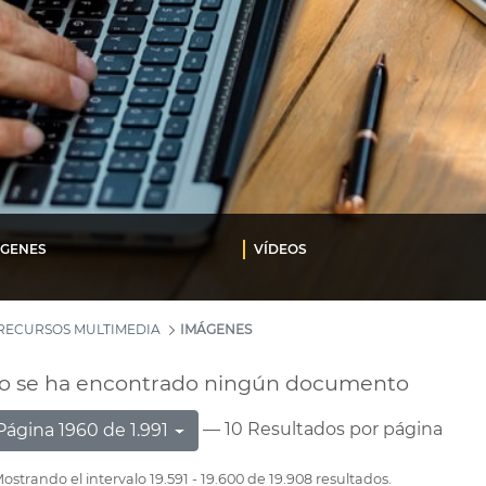
ÁGENES
VÍDEOS
RECURSOS MULTIMEDIA
IMÁGENES
o se ha encontrado ningún documento
— 10 Resultados por página
Página 1960 de 1.991
ostrando el intervalo 19.591 - 19.600 de 19.908 resultados.