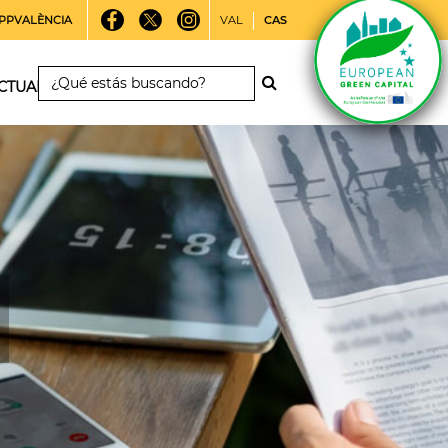
PPVALÈNCIA
VAL
CAS
CTUALIDAD