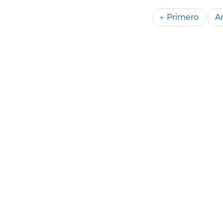
← Primero
An