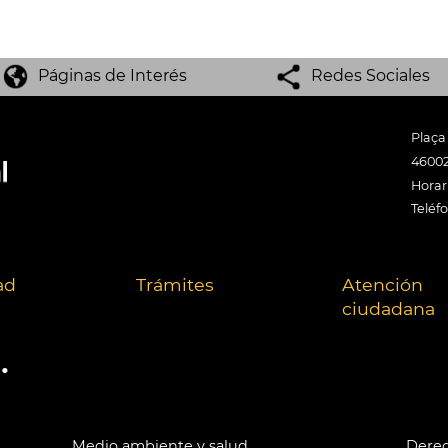
Páginas de Interés
Redes Sociales
Plaça
46002
Horari
Teléf
ad
Trámites
Atención
ciudadana
.
Medio ambiente y salud
Derec