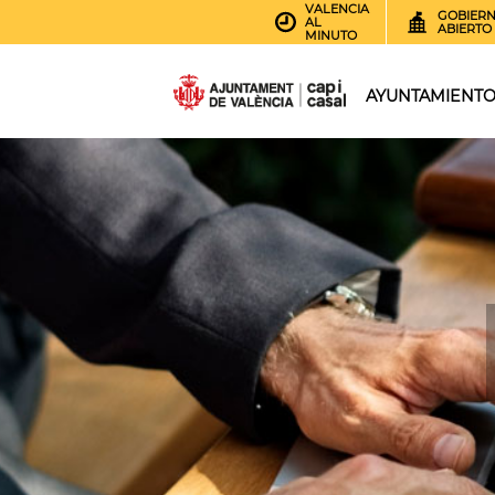
VALENCIA
GOBIER
AL
ABIERTO
MINUTO
AYUNTAMIENT