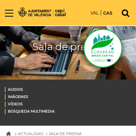
VAL
CAS
Sala de prensa
AUDIOS
IMÁGENES
VÍDEOS
BÚSQUEDA MULTIMEDIA
ACTUALIDAD
SALA DE PRENSA