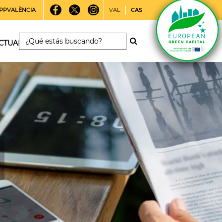
PPVALÈNCIA
VAL
CAS
CTUALIDAD