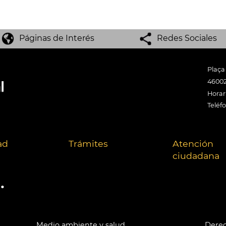
Páginas de Interés
Redes Sociales
Plaça
46002
Horari
Teléf
ad
Trámites
Atención
ciudadana
.
Medio ambiente y salud
Derec