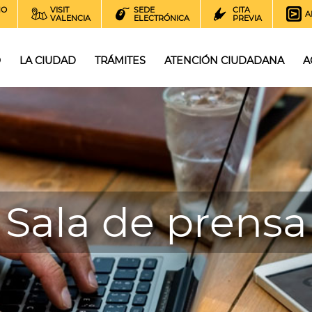
NO
VISIT
SEDE
CITA
A
VALENCIA
ELECTRÓNICA
PREVIA
O
LA CIUDAD
TRÁMITES
ATENCIÓN CIUDADANA
A
Sala de prensa