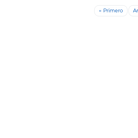
← Primero
An