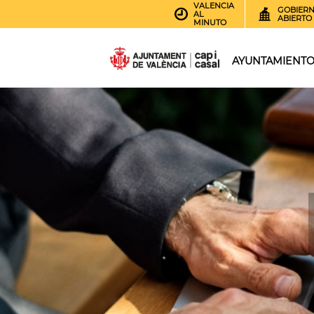
VALENCIA
GOBIER
AL
ABIERTO
MINUTO
AYUNTAMIENT