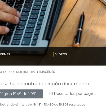
ÁGENES
VÍDEOS
RECURSOS MULTIMEDIA
IMÁGENES
o se ha encontrado ningún documento
— 10 Resultados por página
Página 1949 de 1.991
ostrando el intervalo 19.481 - 19.490 de 19.909 resultados.