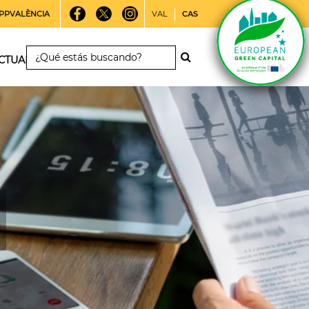
PPVALÈNCIA
VAL
CAS
CTUALIDAD