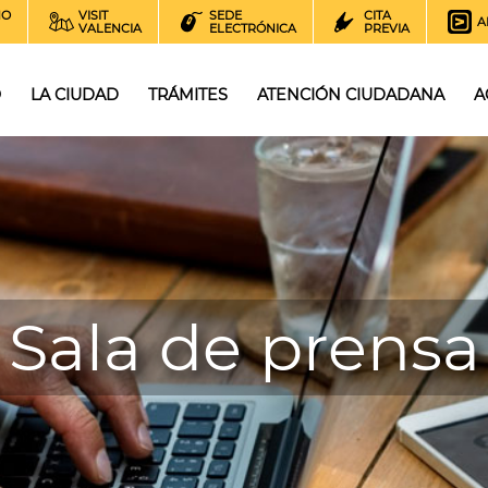
NO
VISIT
SEDE
CITA
A
VALENCIA
ELECTRÓNICA
PREVIA
O
LA CIUDAD
TRÁMITES
ATENCIÓN CIUDADANA
A
Sala de prensa