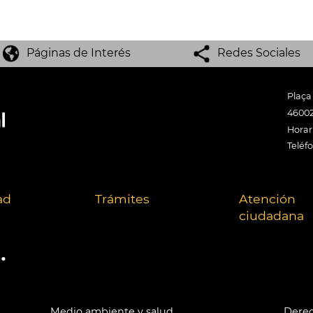
Páginas de Interés
Redes Sociales
Plaça
46002
Horari
Teléf
ad
Trámites
Atención
ciudadana
.
Medio ambiente y salud
Derec