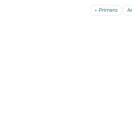
← Primero
An