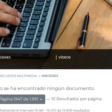
ÁGENES
VÍDEOS
RECURSOS MULTIMEDIA
IMÁGENES
o se ha encontrado ningún documento
— 10 Resultados por página
Página 1947 de 1.991
ostrando el intervalo 19.461 - 19.470 de 19.909 resultados.