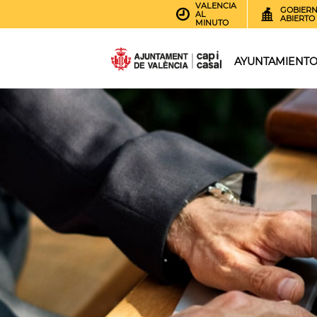
VALENCIA
GOBIER
AL
ABIERTO
MINUTO
AYUNTAMIENT