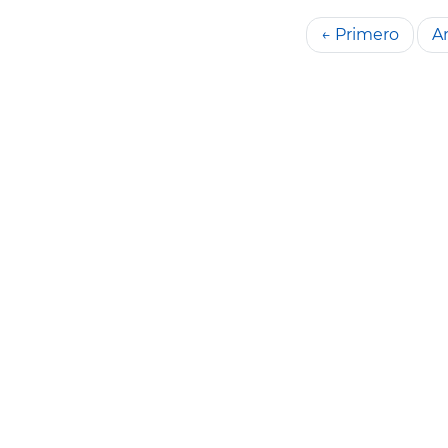
← Primero
An