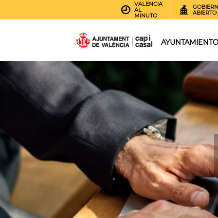
VALENCIA
GOBIER
AL
ABIERTO
MINUTO
AYUNTAMIENT