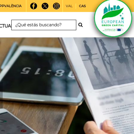
PPVALÈNCIA
VAL
CAS
CTUALIDAD