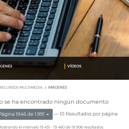
ÁGENES
VÍDEOS
RECURSOS MULTIMEDIA
IMÁGENES
o se ha encontrado ningún documento
— 10 Resultados por página
Página 1946 de 1.991
ostrando el intervalo 19.451 - 19.460 de 19.906 resultados.