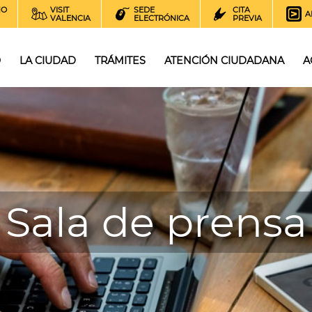
NO
VISIT
SEDE
CITA
A
VALENCIA
ELECTRÓNICA
PREVIA
O
LA CIUDAD
TRÁMITES
ATENCIÓN CIUDADANA
A
Sala de prensa