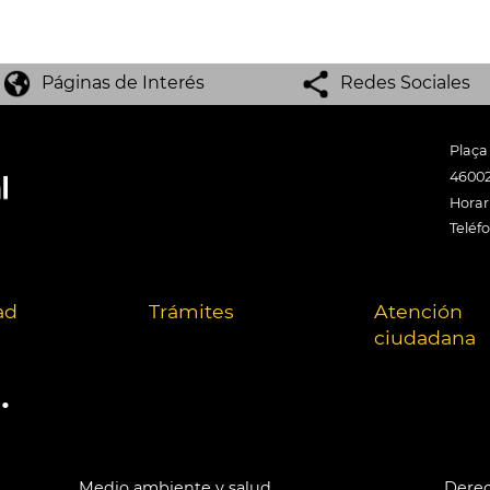
Páginas de Interés
Redes Sociales
Plaça
46002
Horari
Teléf
ad
Trámites
Atención
ciudadana
.
Medio ambiente y salud
Derec