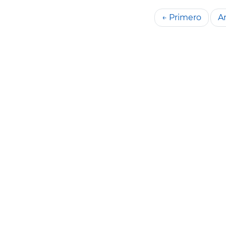
← Primero
An