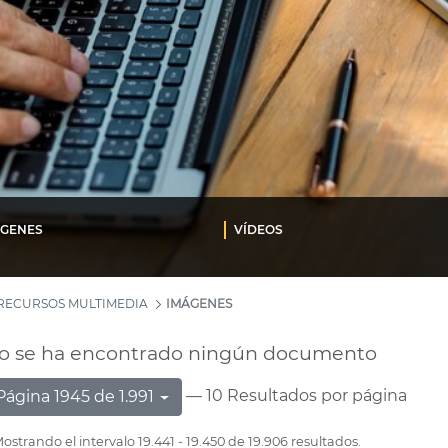
ÁGENES
VÍDEOS
RECURSOS MULTIMEDIA
IMÁGENES
o se ha encontrado ningún documento
— 10 Resultados por página
Página 1945 de 1.991
ostrando el intervalo 19.441 - 19.450 de 19.906 resultados.