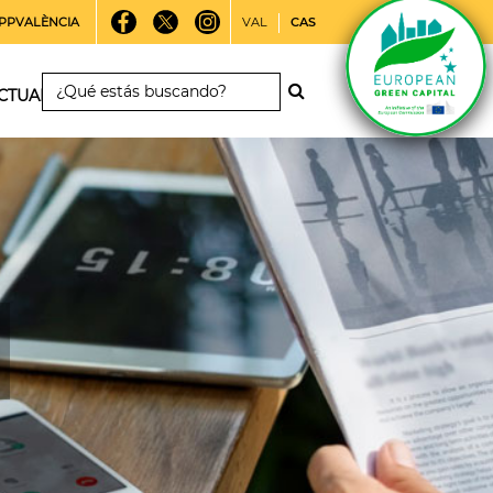
PPVALÈNCIA
VAL
CAS
CTUALIDAD