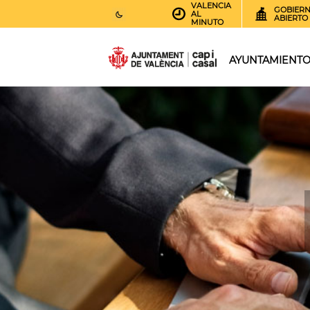
VALENCIA
GOBIER
AL
ABIERTO
MINUTO
25
AEMET.GRADOS
AYUNTAMIENT