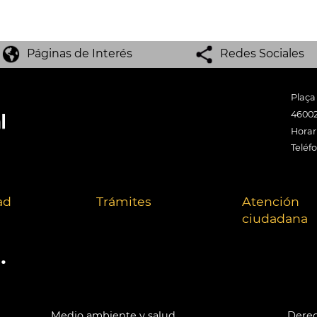
Páginas de Interés
Redes Sociales
Plaça
46002
Horari
Teléf
ad
Trámites
Atención
ciudadana
.
Medio ambiente y salud
Derec