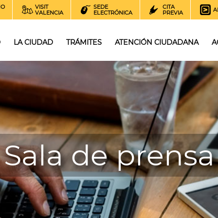
NO
VISIT
SEDE
CITA
A
VALENCIA
ELECTRÓNICA
PREVIA
O
LA CIUDAD
TRÁMITES
ATENCIÓN CIUDADANA
A
Sala de prensa