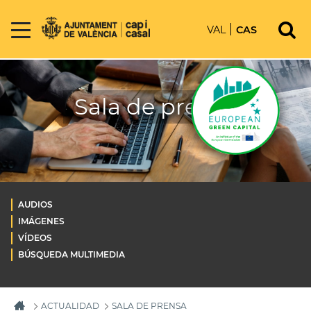
VAL
CAS
Sala de prensa
AUDIOS
IMÁGENES
VÍDEOS
BÚSQUEDA MULTIMEDIA
ACTUALIDAD
SALA DE PRENSA