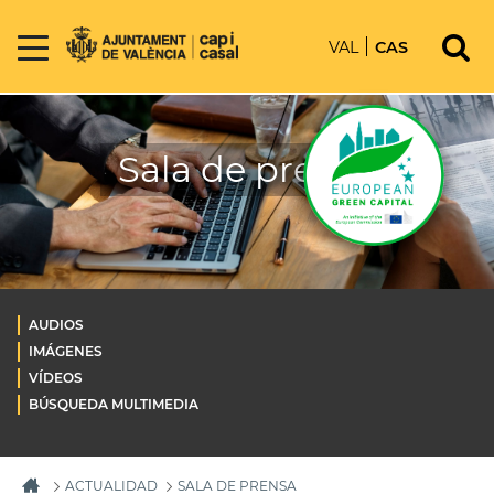
VAL
CAS
Sala de prensa
AUDIOS
IMÁGENES
VÍDEOS
BÚSQUEDA MULTIMEDIA
ACTUALIDAD
SALA DE PRENSA