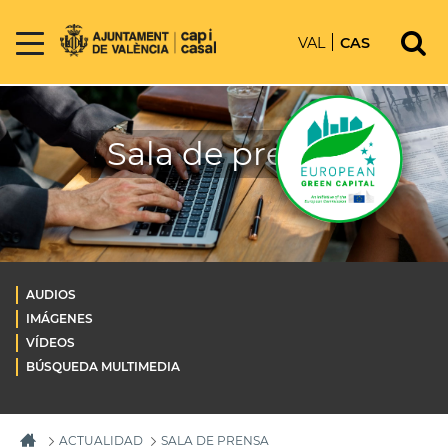
VAL
CAS
Sala de prensa
AUDIOS
IMÁGENES
VÍDEOS
BÚSQUEDA MULTIMEDIA
ACTUALIDAD
SALA DE PRENSA