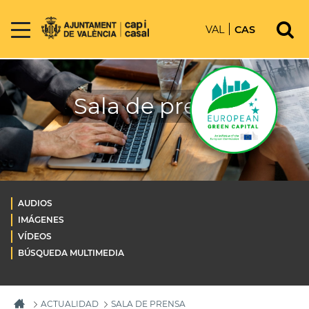
VAL
CAS
Sala de prensa
AUDIOS
IMÁGENES
VÍDEOS
BÚSQUEDA MULTIMEDIA
ACTUALIDAD
SALA DE PRENSA