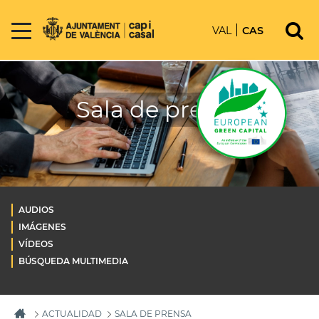
VAL
CAS
Sala de prensa
AUDIOS
IMÁGENES
VÍDEOS
BÚSQUEDA MULTIMEDIA
ACTUALIDAD
SALA DE PRENSA