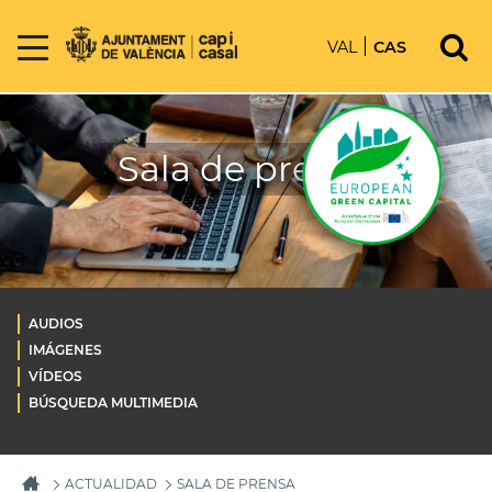
VAL
CAS
Sala de prensa
AUDIOS
IMÁGENES
VÍDEOS
BÚSQUEDA MULTIMEDIA
ACTUALIDAD
SALA DE PRENSA