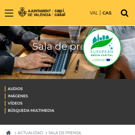
VAL
CAS
Sala de prensa
AUDIOS
IMÁGENES
VÍDEOS
BÚSQUEDA MULTIMEDIA
ACTUALIDAD
SALA DE PRENSA