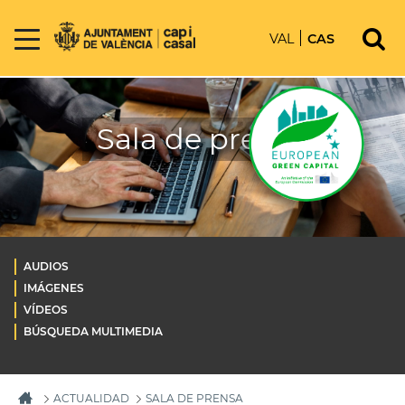
VAL
CAS
Sala de prensa
AUDIOS
IMÁGENES
VÍDEOS
BÚSQUEDA MULTIMEDIA
ACTUALIDAD
SALA DE PRENSA