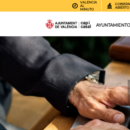
VALENCIA
GOBIER
AL
ABIERTO
MINUTO
AYUNTAMIENT