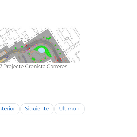
7 Projecte Cronista Carreres
terior
Siguiente
Último →