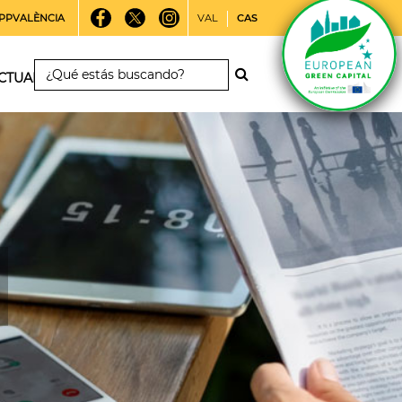
PPVALÈNCIA
VAL
CAS
CTUALIDAD