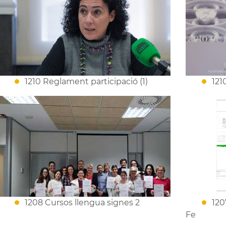
1210 Reglament participació (1)
121
1208 Cursos llengua signes 2
120
Fe