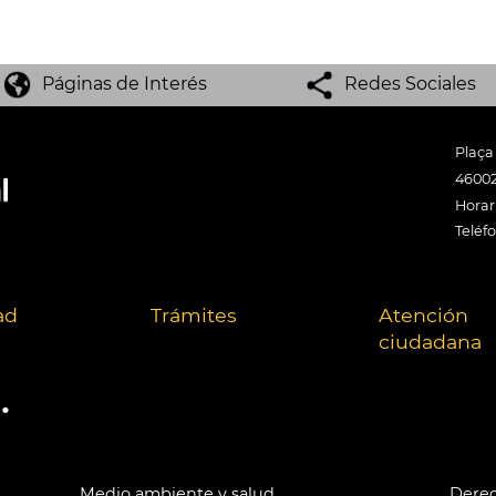
Páginas de Interés
Redes Sociales
Plaça
46002
Horari
Teléf
ad
Trámites
Atención
ciudadana
.
Medio ambiente y salud
Derec