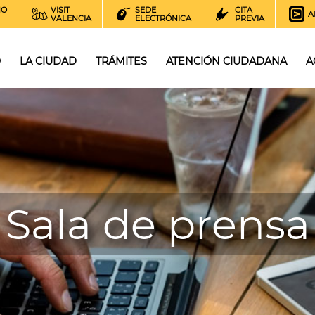
NO
VISIT
SEDE
CITA
A
VALENCIA
ELECTRÓNICA
PREVIA
O
LA CIUDAD
TRÁMITES
ATENCIÓN CIUDADANA
A
Sala de prensa