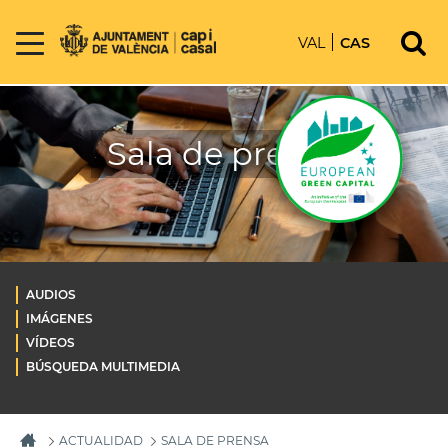
VAL
CAS
Sala de prensa
AUDIOS
IMÁGENES
VÍDEOS
BÚSQUEDA MULTIMEDIA
ACTUALIDAD
SALA DE PRENSA