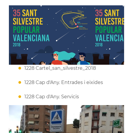
1228 Cartel_san_silvestre_2018
1228 Cap d'Any. Entrades i eixides
1228 Cap d'Any. Servicis