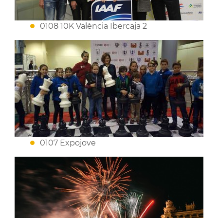
0108 10K València Ibercaja 2
0107 Expojove