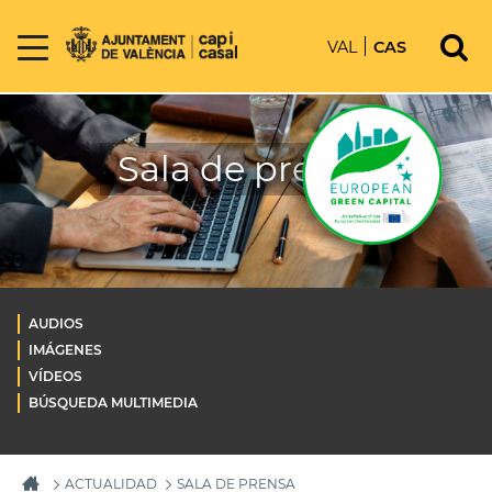
VAL
CAS
Sala de prensa
AUDIOS
IMÁGENES
VÍDEOS
BÚSQUEDA MULTIMEDIA
ACTUALIDAD
SALA DE PRENSA