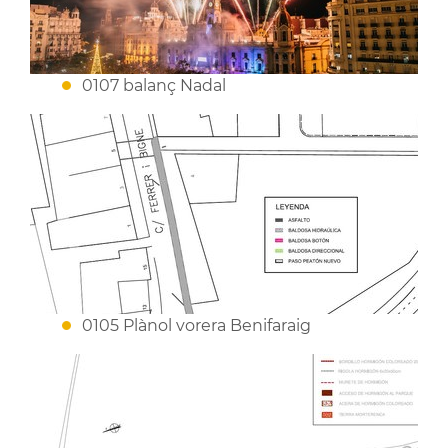
0107 balanç Nadal
0105 Plànol vorera Benifaraig