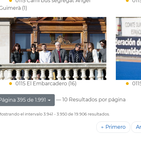
0115 Carril bus segregat Àngel
011
Guimerà (1)
0115 El Embarcadero (16)
011
— 10 Resultados por página
Página 395 de 1.991
ostrando el intervalo 3.941 - 3.950 de 19.906 resultados.
← Primero
An