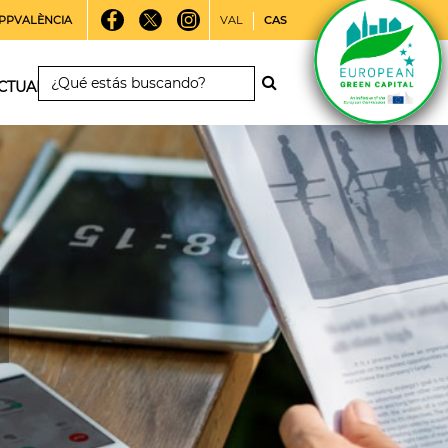
PPVALÈNCIA
VAL
CAS
CTUALIDAD