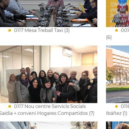
0117 Mesa Treball Taxi (3)
001
(6)
0117 Nou centre Servicis Socials
011
Saïdia + conveni Hogares Compartidos (7)
Ibáñez (1)