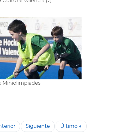
5 Cultural València (7)
5 Miniolimpiades
terior
Siguiente
Último →