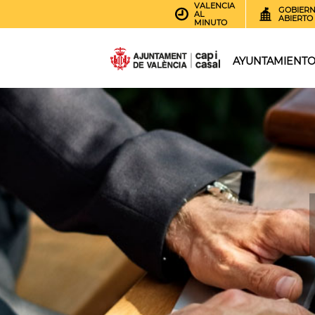
VALENCIA
GOBIER
AL
ABIERTO
MINUTO
AYUNTAMIENT