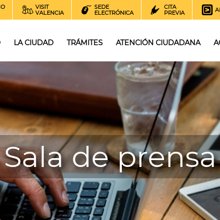
NO
VISIT
SEDE
CITA
A
VALENCIA
ELECTRÓNICA
PREVIA
O
LA CIUDAD
TRÁMITES
ATENCIÓN CIUDADANA
A
Sala de prensa