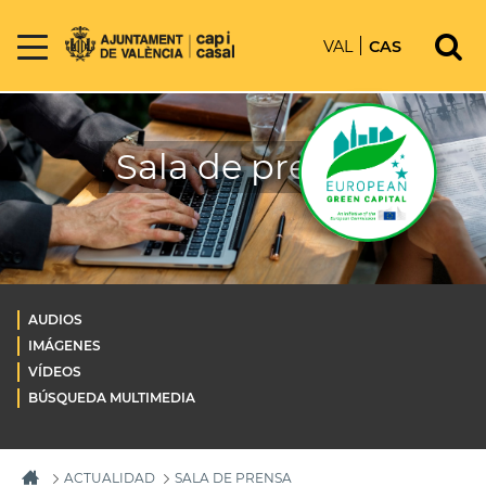
VAL
CAS
Sala de prensa
AUDIOS
IMÁGENES
VÍDEOS
BÚSQUEDA MULTIMEDIA
ACTUALIDAD
SALA DE PRENSA