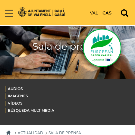
VAL
CAS
Sala de prensa
AUDIOS
IMÁGENES
VÍDEOS
BÚSQUEDA MULTIMEDIA
ACTUALIDAD
SALA DE PRENSA