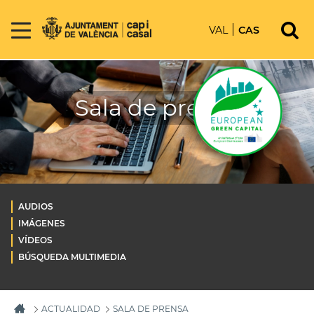
VAL
CAS
Sala de prensa
AUDIOS
IMÁGENES
VÍDEOS
BÚSQUEDA MULTIMEDIA
ACTUALIDAD
SALA DE PRENSA