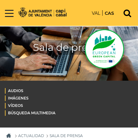
VAL
CAS
Sala de prensa
AUDIOS
IMÁGENES
VÍDEOS
BÚSQUEDA MULTIMEDIA
ACTUALIDAD
SALA DE PRENSA