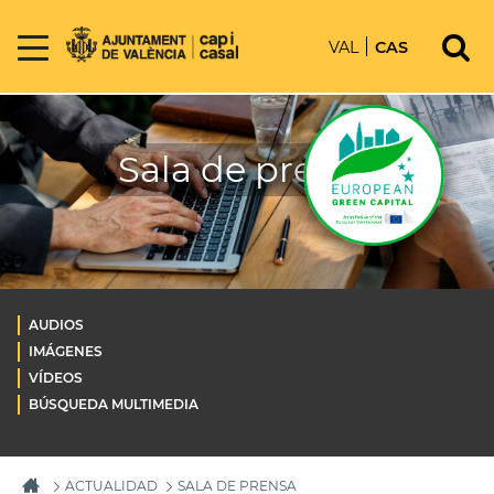
VAL
CAS
Sala de prensa
AUDIOS
IMÁGENES
VÍDEOS
BÚSQUEDA MULTIMEDIA
ACTUALIDAD
SALA DE PRENSA