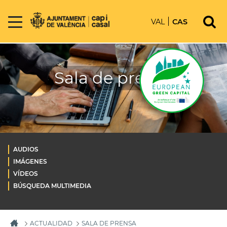
VAL
CAS
Sala de prensa
AUDIOS
IMÁGENES
VÍDEOS
BÚSQUEDA MULTIMEDIA
ACTUALIDAD
SALA DE PRENSA