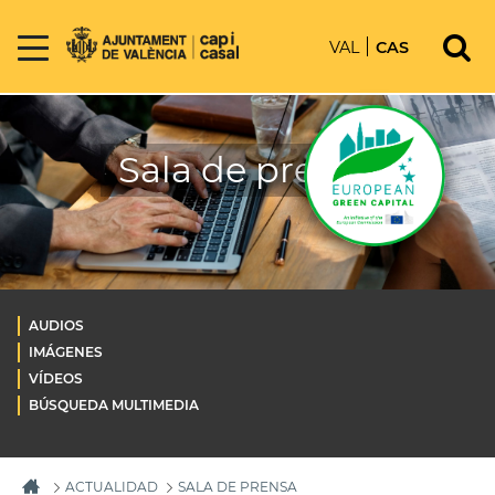
VAL
CAS
Sala de prensa
AUDIOS
IMÁGENES
VÍDEOS
BÚSQUEDA MULTIMEDIA
ACTUALIDAD
SALA DE PRENSA