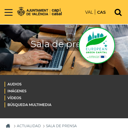
VAL
CAS
Sala de prensa
AUDIOS
IMÁGENES
VÍDEOS
BÚSQUEDA MULTIMEDIA
ACTUALIDAD
SALA DE PRENSA