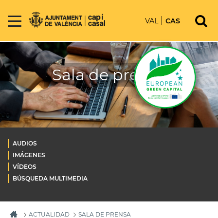
VAL
CAS
Sala de prensa
AUDIOS
IMÁGENES
VÍDEOS
BÚSQUEDA MULTIMEDIA
ACTUALIDAD
SALA DE PRENSA