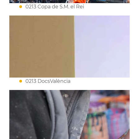
0213 Copa de S.M. el Rei
0213 DocsValència