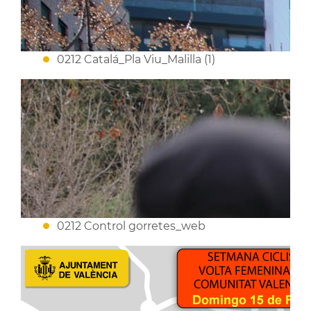
0212 Catalá_Pla Viu_Malilla (1)
0212 Control gorretes_web