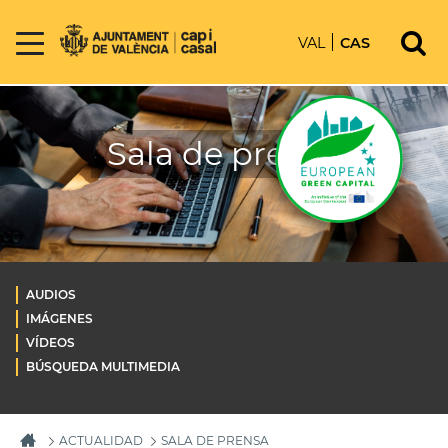
VAL
CAS
Sala de prensa
AUDIOS
IMÁGENES
VÍDEOS
BÚSQUEDA MULTIMEDIA
ACTUALIDAD
SALA DE PRENSA